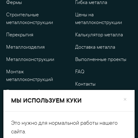
Фермы
Гибка металла
Строительные
Цены на
металлоконструкции
металлоконструкции
Перекрытия
Калькулятор металла
Металлоизделия
Доставка металла
Металлоконструкции
Выполненные проекты
Монтаж
FAQ
металлоконструкций
Контакты
Проектные работы
О компании
×
МЫ ИСПОЛЬЗУЕМ КУКИ
Уличные
Гарантия
металлоизделия
Оплата
Это нужно для нормальной работы нашего
Обработка металла
сайта.
Персональные данные
Резка металла