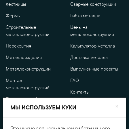
лестницы
Сварные конструкции
Фермы
Гибка металла
Строительные
Цены на
металлоконструкции
металлоконструкции
Перекрытия
Калькулятор металла
Металлоизделия
Доставка металла
Металлоконструкции
Выполненные проекты
Монтаж
FAQ
металлоконструкций
Контакты
Проектные работы
О компании
×
МЫ ИСПОЛЬЗУЕМ КУКИ
Уличные
Гарантия
металлоизделия
Оплата