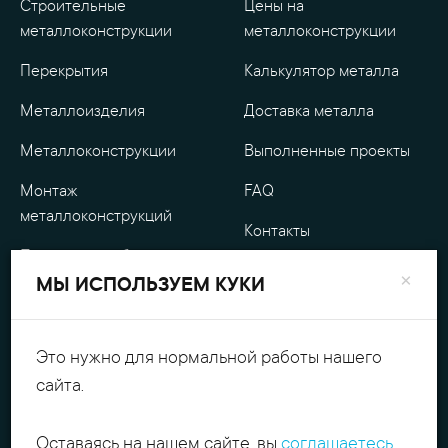
Строительные
Цены на
металлоконструкции
металлоконструкции
Перекрытия
Калькулятор металла
Металлоизделия
Доставка металла
Металлоконструкции
Выполненные проекты
Монтаж
FAQ
металлоконструкций
Контакты
Проектные работы
О компании
×
МЫ ИСПОЛЬЗУЕМ КУКИ
Уличные
Гарантия
металлоизделия
Оплата
Это нужно для нормальной работы нашего
Обработка металла
сайта.
Персональные данные
Резка металла
Оставаясь на нашем сайте, вы
соглашаетесь